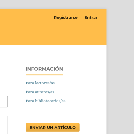
Registrarse
Entrar
INFORMACIÓN
Para lectores/as
Para autores/as
Para bibliotecarios/as
ENVIAR UN ARTÍCULO