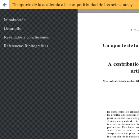
Un aporte de la academia a la competitividad de los artesanos y mipymes. Proyecto 17-2017