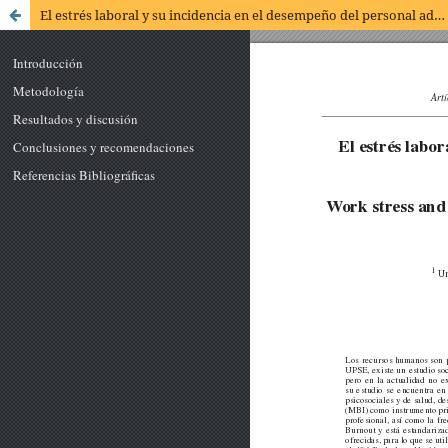
El estrés laboral y su incidencia en el desempeño del personal administrativo