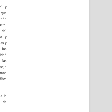
al y
l que
uando
ita:
 del
ro y
eas y
 los
lidad
 las
sejo
kana
ólica
za la
s de