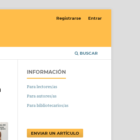
Registrarse
Entrar
BUSCAR
INFORMACIÓN
Para lectores/as
n
Para autores/as
Para bibliotecarios/as
ENVIAR UN ARTÍCULO