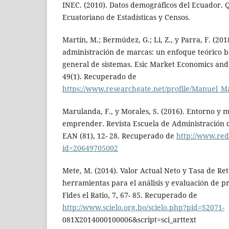
INEC. (2010). Datos demográficos del Ecuador. Qu
Ecuatoriano de Estadísticas y Censos.
Martín, M.; Bermúdez, G.; Li, Z., y Parra, F. (20
administración de marcas: un enfoque teórico b
general de sistemas. Esic Market Economics and 
49(1). Recuperado de
https://www.researchgate.net/profile/Manuel_M
Marulanda, F., y Morales, S. (2016). Entorno y 
emprender. Revista Escuela de Administración 
EAN (81), 12- 28. Recuperado de
http://www.reda
id=20649705002
Mete, M. (2014). Valor Actual Neto y Tasa de Re
herramientas para el análisis y evaluación de p
Fides el Ratio, 7, 67- 85. Recuperado de
http://www.scielo.org.bo/scielo.php?pid=S2071-
081X2014000100006&script=sci_arttext