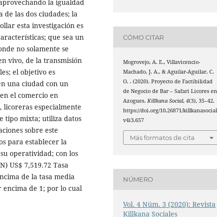
 aprovechando la igualdad
ia de las dos ciudades; la
lar esta investigación es
aracterísticas; que sea un
CÓMO CITAR
onde no solamente se
n vivo, de la transmisión
Mogrovejo, A. E., Villavicencio-
es; el objetivo es
Machado, J. A., & Aguilar-Aguilar, C.
O. . (2020). Proyecto de Factibilidad
 en una ciudad con un
de Negocio de Bar – Safari Licores e
en el comercio en
Azogues.
Killkana Social
,
4
(3), 35–42.
, licoreras especialmente
https://doi.org/10.26871/killkanasocial
e tipo mixta; utiliza datos
v4i3.657
aciones sobre este
Más formatos de cita
s para establecer la
su operatividad; con los
AN) US$ 7,519.72 Tasa
encima de la tasa media
NÚMERO
r encima de 1; por lo cual
Vol. 4 Núm. 3 (2020): Revista
Killkana Sociales