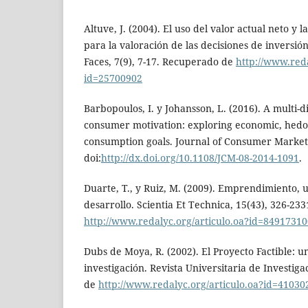
Altuve, J. (2004). El uso del valor actual neto y 
para la valoración de las decisiones de inversió
Faces, 7(9), 7-17. Recuperado de
http://www.reda
id=25700902
Barbopoulos, I. y Johansson, L. (2016). A multi-
consumer motivation: exploring economic, hedo
consumption goals. Journal of Consumer Marketin
doi:
http://dx.doi.org/10.1108/JCM-08-2014-1091
.
Duarte, T., y Ruiz, M. (2009). Emprendimiento, 
desarrollo. Scientia Et Technica, 15(43), 326-2
http://www.redalyc.org/articulo.oa?id=8491731
Dubs de Moya, R. (2002). El Proyecto Factible: 
investigación. Revista Universitaria de Investiga
de
http://www.redalyc.org/articulo.oa?id=41030