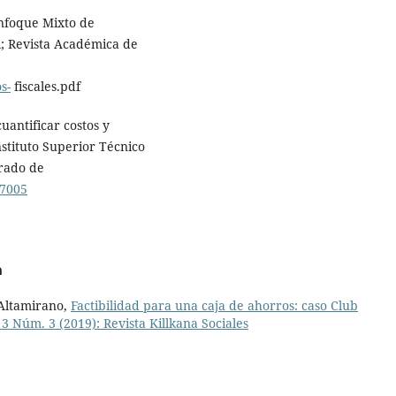
 Enfoque Mixto de
ni; Revista Académica de
s-
fiscales.pdf
cuantificar costos y
nstituto Superior Técnico
erado de
97005
a
Altamirano,
Factibilidad para una caja de ahorros: caso Club
. 3 Núm. 3 (2019): Revista Killkana Sociales