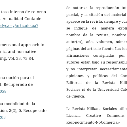
Se autoriza la reproducción tot
la tasa interna de retorno
parcial, y la citación del materia
n. Actualidad Contable
aparece en la revista, siempre y c
lyc.org/articulo.oa?
se indique de manera explíc
nombre de la revista, nombre
autor(es), año, volumen, núme
dimensional approach to
páginas del artículo fuente. Las id
nic, and normative
afirmaciones consignadas por
g, Vol. 33, 75-84.
autores están bajo su responsabi
y no interpretan necesariamente
opiniones y políticas del Con
una opción para el
Editorial de la Revista Kill
331. Recuperado de
Sociales ni de la Universidad Cat
0058
de Cuenca.
una modalidad de la
La Revista Killkana Sociales utili
ción, 3(2), 0. Recuperado
Licencia Creative Common
203
Reconocimeinto-NoComercial-