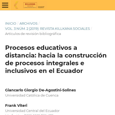
INICIO
/
ARCHIVOS
/
VOL. 3 NÚM. 2 (2019): REVISTA KILLKANA SOCIALES
/
Artículos de revisión bibliográfica
Procesos educativos a
distancia: hacia la construcción
de procesos integrales e
inclusivos en el Ecuador
Giancarlo Giorgio De-Agostini-Solines
Universidad Católica de Cuenca
Frank Viteri
Universidad Central del Ecuador