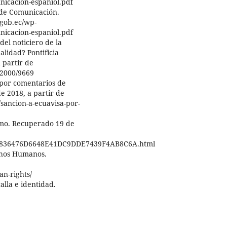
icacion-espaniol.pdf
 de Comunicación.
.gob.ec/wp-
icacion-espaniol.pdf
del noticiero de la
alidad? Pontificia
 partir de
22000/9669
a por comentarios de
e 2018, a partir de
/sancion-a-ecuavisa-por-
smo. Recuperado 19 de
/12/836476D6648E41DC9DDE7439F4AB8C6A.html
chos Humanos.
an-rights/
talla e identidad.