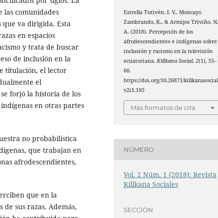
onculcados por siglos. La
de las comunidades
Estrella Tutivén, I. V., Moncayo
Zambrando, K., & Armijos Triviño, N
 que va dirigida. Esta
A. (2018). Percepción de los
razas en espacios
afrodescendientes e indígenas sobre
racismo y trata de buscar
inclusión y racismo en la televisión
eso de inclusión en la
ecuatoriana.
Killkana Social
,
2
(1), 55–
 titulación, el lector
60.
https://doi.org/10.26871/killkanasocial
dualmente el
v2i1.195
e forjó la historia de los
 indígenas en otras partes
Más formatos de cita
uestra no probabilística
dígenas, que trabajan en
NÚMERO
onas afrodescendientes,
Vol. 2 Núm. 1 (2018): Revista
Killkana Sociales
perciben que en la
as de sus razas. Además,
SECCIÓN