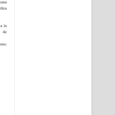
kana
ólica
za la
s de
ente: