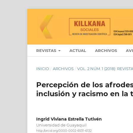
REVISTAS
ACTUAL
ARCHIVOS
AV
INICIO
/
ARCHIVOS
/
VOL. 2 NÚM. 1 (2018): REVI
Percepción de los afrode
inclusión y racismo en la 
Ingrid Viviana Estrella Tutivén
Universidad de Guayaquil
http://orcid.org/0000-0002-6531-6132