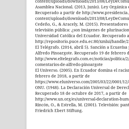
content/uploads/downloads/2013/08/LeyDeComun
Asamblea Nacional. (2013, junio). Ley Orgánica
Recuperado a partir de http://www.presidencia
content/uploads/downloads/2013/08/LeyDeComun
Cedeño, G., & Aracely, M. (2015). Presentadores 
televisión pública: ¿son imágenes de plurinacion
Universidad Católica del Ecuador. Recuperado a
http://repositorio.puce.edu.ec:80/xmlui/handle/
El Telégrafo. (2014, abril 5). Sanción a Ecuavis
Alfredo Pinoargote. Recuperado 19 de febrero d
http://www.eltelegrafo.com.ec/noticias/politica/2
comentarios-de-alfredo-pinoargote
El Universo. (2005). En Ecuador domina el raci
febrero de 2018, a partir de
https://www.eluniverso.com/2005/03/22/0001
ONU. (1948). La Declaración Universal de Dere
Recuperado 18 de octubre de 2017, a partir de
http://www.un.org/es/universal-declaration-hum
Rincón, O., & Estrella, M. (2001). Televisión: pan
Friedrich Ebert Stiftung.