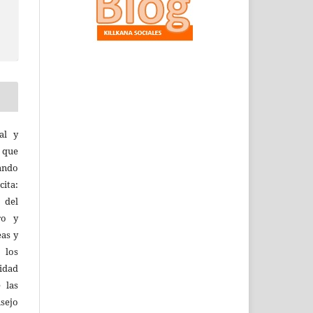
al y
l que
uando
ita:
 del
ro y
eas y
 los
lidad
 las
sejo