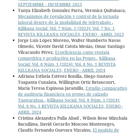
SEPTIEMBRE - DICIEMBRE 2023
Tanya Elizabeth Gonzalez Parra, Veronica Quituisaca,
Mecanismos de regulación y control de la jornada
laboral dentro de la modalidad de teletrabajo
,
Killkana Social: Vol. 7 Núm. 1 (2023): Vol. 7 No. 1
REVISTA KILLKANA SOCIALES, ENERO - ABRIL 2023
Jorge Luis López Moreno, Walter Humberto Navas
Olmedo, Vicente David Catota Mesias, Omar Santiago
Vilcacundo Pérez,
Ecoeficiencia como ventaja
competitiva y productiva en las Pymes
,
Killkana
Social: Vol. 8 Núm. 1 (2024): Vol. 8 No. 1 REVISTA
KILLKANA SOCIALES, ENERO - ABRIL 2024
Adriana Esthela Estévez Bonilla, Diego Gustavo
Toapanta Cunalata, Willington Ortiz Betancourt,
María Teresa Espinosa Jaramillo,
Estudio comparativo
de auditoría financiera en pymes de calzado
Tungurahua
,
Killkana Social: Vol. 8 Núm. 1 (2024):
Vol. 8 No. 1 REVISTA KILLKANA SOCIALES, ENERO -
ABRIL 2024
Cristina Alexandra Pulla Abad , Wilson Rene Minchala
Bacuilima, David Gerardo Moscoso Montenegro,
Claudio Fernando Guevara Vizcaino,
El modelo de