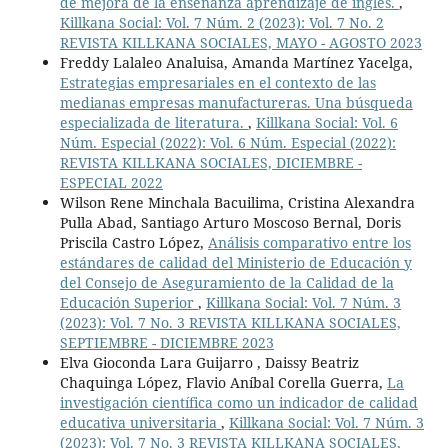
de mejora de la enseñanza aprendizaje de inglés.
,
Killkana Social: Vol. 7 Núm. 2 (2023): Vol. 7 No. 2
REVISTA KILLKANA SOCIALES, MAYO - AGOSTO 2023
Freddy Lalaleo Analuisa, Amanda Martínez Yacelga,
Estrategias empresariales en el contexto de las
medianas empresas manufactureras. Una búsqueda
especializada de literatura.
,
Killkana Social: Vol. 6
Núm. Especial (2022): Vol. 6 Núm. Especial (2022):
REVISTA KILLKANA SOCIALES, DICIEMBRE -
ESPECIAL 2022
Wilson Rene Minchala Bacuilima, Cristina Alexandra
Pulla Abad, Santiago Arturo Moscoso Bernal, Doris
Priscila Castro López,
Análisis comparativo entre los
estándares de calidad del Ministerio de Educación y
del Consejo de Aseguramiento de la Calidad de la
Educación Superior
,
Killkana Social: Vol. 7 Núm. 3
(2023): Vol. 7 No. 3 REVISTA KILLKANA SOCIALES,
SEPTIEMBRE - DICIEMBRE 2023
Elva Gioconda Lara Guijarro , Daissy Beatriz
Chaquinga López, Flavio Aníbal Corella Guerra,
La
investigación científica como un indicador de calidad
educativa universitaria
,
Killkana Social: Vol. 7 Núm. 3
(2023): Vol. 7 No. 3 REVISTA KILLKANA SOCIALES,