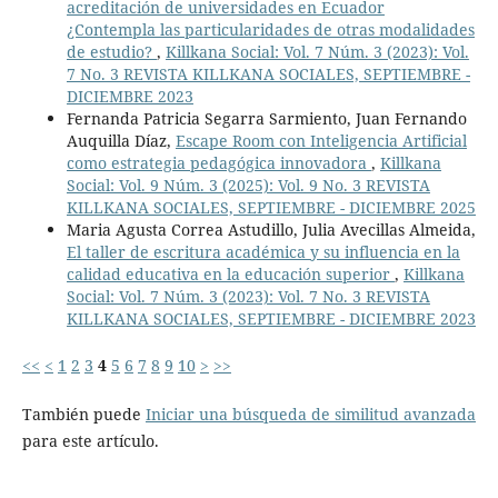
acreditación de universidades en Ecuador
¿Contempla las particularidades de otras modalidades
de estudio?
,
Killkana Social: Vol. 7 Núm. 3 (2023): Vol.
7 No. 3 REVISTA KILLKANA SOCIALES, SEPTIEMBRE -
DICIEMBRE 2023
Fernanda Patricia Segarra Sarmiento, Juan Fernando
Auquilla Díaz,
Escape Room con Inteligencia Artificial
como estrategia pedagógica innovadora
,
Killkana
Social: Vol. 9 Núm. 3 (2025): Vol. 9 No. 3 REVISTA
KILLKANA SOCIALES, SEPTIEMBRE - DICIEMBRE 2025
Maria Agusta Correa Astudillo, Julia Avecillas Almeida,
El taller de escritura académica y su influencia en la
calidad educativa en la educación superior
,
Killkana
Social: Vol. 7 Núm. 3 (2023): Vol. 7 No. 3 REVISTA
KILLKANA SOCIALES, SEPTIEMBRE - DICIEMBRE 2023
<<
<
1
2
3
4
5
6
7
8
9
10
>
>>
También puede
Iniciar una búsqueda de similitud avanzada
para este artículo.