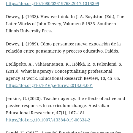
https://doi.org/10.1080/02619768.2017.1315399
Dewey, J. (1933). How we think. In J. A. Boydston (Ed.), The
Later Works of John Dewey, Volumen 8:1933. Southern
Illinois University Press.
Dewey, J. (1989). Cómo pensamos: nueva exposición de la
relación entre pensamiento y proceso educativo. Paidós.
Eteläpelto, A., Vähäsantanen, K., Hökkä, P., & Paloniemi, S.
(2013). What is agency? Conceptualizing professional
agency at work. Educational Research Review, 10, 45–65.
https://doi.org/10.1016/j.edurev.2013.05.001
Jenkins, G. (2020). Teacher agency: the effects of active and
passive responses to curriculum change. Australian
Educational Researcher, 47(1), 167–181.
https://doi.org/10.1007/s13384-019-00334-2
Pantić, N. (2015). A model for study of teacher agency for