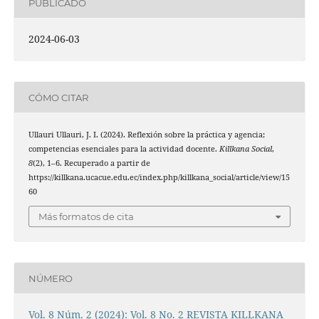
PUBLICADO
2024-06-03
CÓMO CITAR
Ullauri Ullauri, J. I. (2024). Reflexión sobre la práctica y agencia;
competencias esenciales para la actividad docente.
Killkana Social
,
8
(2), 1–6. Recuperado a partir de
https://killkana.ucacue.edu.ec/index.php/killkana_social/article/view/15
60
Más formatos de cita
NÚMERO
Vol. 8 Núm. 2 (2024): Vol. 8 No. 2 REVISTA KILLKANA