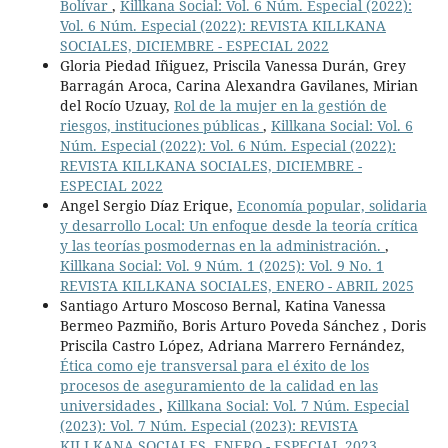
Bolívar
,
Killkana Social: Vol. 6 Núm. Especial (2022):
Vol. 6 Núm. Especial (2022): REVISTA KILLKANA
SOCIALES, DICIEMBRE - ESPECIAL 2022
Gloria Piedad Iñiguez, Priscila Vanessa Durán, Grey
Barragán Aroca, Carina Alexandra Gavilanes, Mirian
del Rocío Uzuay,
Rol de la mujer en la gestión de
riesgos, instituciones públicas
,
Killkana Social: Vol. 6
Núm. Especial (2022): Vol. 6 Núm. Especial (2022):
REVISTA KILLKANA SOCIALES, DICIEMBRE -
ESPECIAL 2022
Angel Sergio Díaz Erique,
Economía popular, solidaria
y desarrollo Local: Un enfoque desde la teoría crítica
y las teorías posmodernas en la administración.
,
Killkana Social: Vol. 9 Núm. 1 (2025): Vol. 9 No. 1
REVISTA KILLKANA SOCIALES, ENERO - ABRIL 2025
Santiago Arturo Moscoso Bernal, Katina Vanessa
Bermeo Pazmiño, Boris Arturo Poveda Sánchez , Doris
Priscila Castro López, Adriana Marrero Fernández,
Ética como eje transversal para el éxito de los
procesos de aseguramiento de la calidad en las
universidades
,
Killkana Social: Vol. 7 Núm. Especial
(2023): Vol. 7 Núm. Especial (2023): REVISTA
KILLKANA SOCIALES, ENERO - ESPECIAL 2023