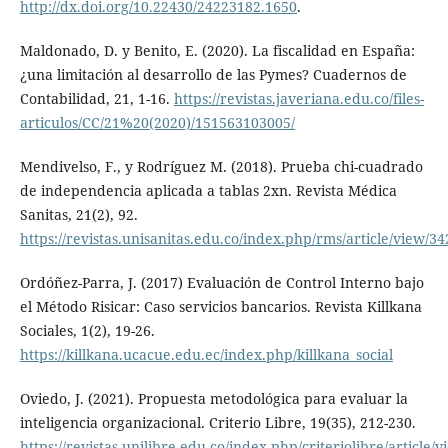
http://dx.doi.org/10.22430/24223182.1650
.
Maldonado, D. y Benito, E. (2020). La fiscalidad en España:
¿una limitación al desarrollo de las Pymes? Cuadernos de
Contabilidad, 21, 1-16.
https://revistas.javeriana.edu.co/files-
articulos/CC/21%20(2020)/151563103005/
Mendivelso, F., y Rodríguez M. (2018). Prueba chi-cuadrado
de independencia aplicada a tablas 2xn. Revista Médica
Sanitas, 21(2), 92.
https://revistas.unisanitas.edu.co/index.php/rms/article/view/34
Ordóñez-Parra, J. (2017) Evaluación de Control Interno bajo
el Método Risicar: Caso servicios bancarios. Revista Killkana
Sociales, 1(2), 19-26.
https://killkana.ucacue.edu.ec/index.php/killkana_social
Oviedo, J. (2021). Propuesta metodológica para evaluar la
inteligencia organizacional. Criterio Libre, 19(35), 212-230.
https://revistas.unilibre.edu.co/index.php/criteriolibre/article/