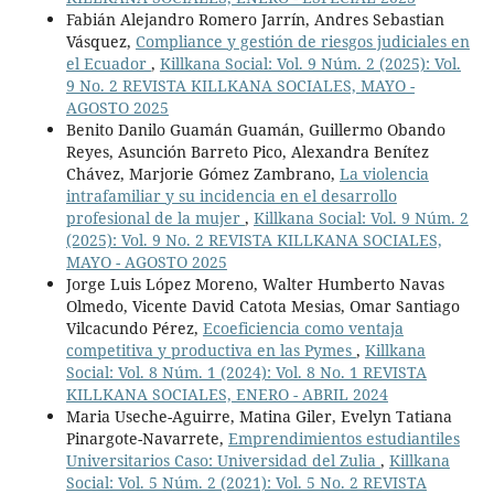
Fabián Alejandro Romero Jarrín, Andres Sebastian
Vásquez,
Compliance y gestión de riesgos judiciales en
el Ecuador
,
Killkana Social: Vol. 9 Núm. 2 (2025): Vol.
9 No. 2 REVISTA KILLKANA SOCIALES, MAYO -
AGOSTO 2025
Benito Danilo Guamán Guamán, Guillermo Obando
Reyes, Asunción Barreto Pico, Alexandra Benítez
Chávez, Marjorie Gómez Zambrano,
La violencia
intrafamiliar y su incidencia en el desarrollo
profesional de la mujer
,
Killkana Social: Vol. 9 Núm. 2
(2025): Vol. 9 No. 2 REVISTA KILLKANA SOCIALES,
MAYO - AGOSTO 2025
Jorge Luis López Moreno, Walter Humberto Navas
Olmedo, Vicente David Catota Mesias, Omar Santiago
Vilcacundo Pérez,
Ecoeficiencia como ventaja
competitiva y productiva en las Pymes
,
Killkana
Social: Vol. 8 Núm. 1 (2024): Vol. 8 No. 1 REVISTA
KILLKANA SOCIALES, ENERO - ABRIL 2024
Maria Useche-Aguirre, Matina Giler, Evelyn Tatiana
Pinargote-Navarrete,
Emprendimientos estudiantiles
Universitarios Caso: Universidad del Zulia
,
Killkana
Social: Vol. 5 Núm. 2 (2021): Vol. 5 No. 2 REVISTA