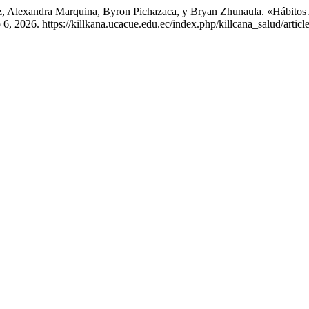
, Alexandra Marquina, Byron Pichazaca, y Bryan Zhunaula. «Hábito
, 2026. https://killkana.ucacue.edu.ec/index.php/killcana_salud/articl