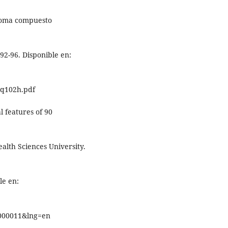
toma compuesto
92-96. Disponible en:
mq102h.pdf
l features of 90
alth Sciences University.
le en:
1000011&lng=en