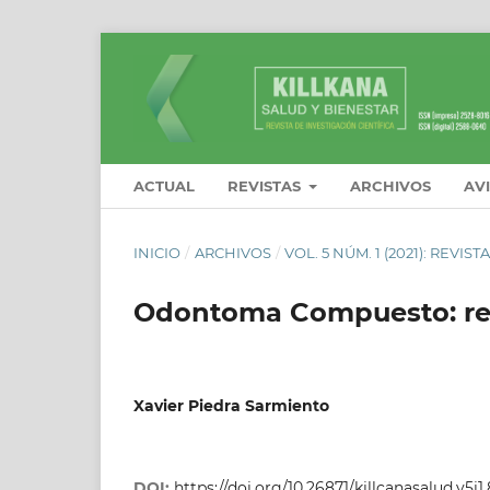
ACTUAL
REVISTAS
ARCHIVOS
AV
INICIO
/
ARCHIVOS
/
VOL. 5 NÚM. 1 (2021): REVI
Odontoma Compuesto: rep
Xavier Piedra Sarmiento
DOI:
https://doi.org/10.26871/killcanasalud.v5i1