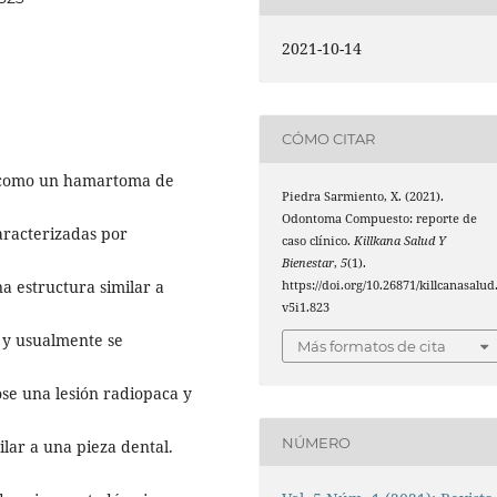
2021-10-14
CÓMO CITAR
a como un hamartoma de
Piedra Sarmiento, X. (2021).
Odontoma Compuesto: reporte de
aracterizadas por
caso clínico.
Killkana Salud Y
Bienestar
,
5
(1).
a estructura similar a
https://doi.org/10.26871/killcanasalud
v5i1.823
a y usualmente se
Más formatos de cita
ose una lesión radiopaca y
NÚMERO
lar a una pieza dental.