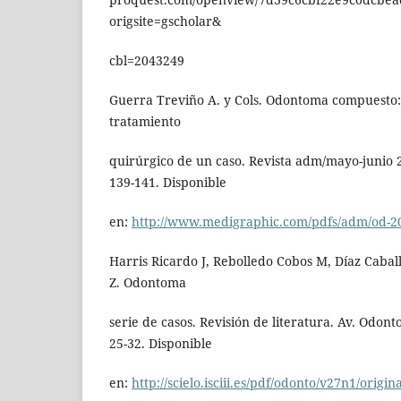
origsite=gscholar&
cbl=2043249
Guerra Treviño A. y Cols. Odontoma compuesto: 
tratamiento
quirúrgico de un caso. Revista adm/mayo-junio 20
139-141. Disponible
en:
http://www.medigraphic.com/pdfs/adm/od-2
Harris Ricardo J, Rebolledo Cobos M, Díaz Caba
Z. Odontoma
serie de casos. Revisión de literatura. Av. Odont
25-32. Disponible
en:
http://scielo.isciii.es/pdf/odonto/v27n1/origin