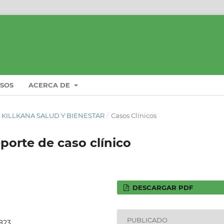
ISOS
ACERCA DE
STA KILLKANA SALUD Y BIENESTAR
/
Casos Clínicos
orte de caso clínico
DESCARGAR PDF
PUBLICADO
.823