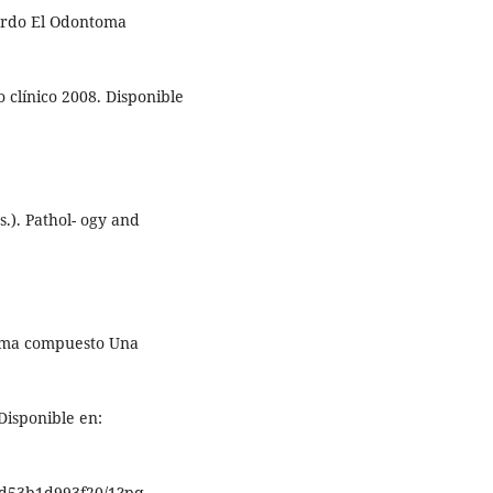
uardo El Odontoma
 clínico 2008. Disponible
s.). Pathol- ogy and
toma compuesto Una
Disponible en:
d53b1d993f20/1?pq-