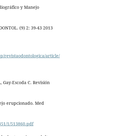
iográfico y Manejo
 ODONTOL. (9) 2: 39-43 2013
p/revistaodontologica/article/
L, Gay-Escoda C. Revisión
ejo erupcionado. Med
351/1/513860.pdf