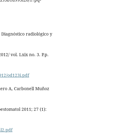
Diagnóstico radiológico y
12/ vol. Lxix no. 3. P.p.
012/od123i.pdf
llero A, Carbonell Muñoz
oestomatol 2011; 27 (1):
al2.pdf