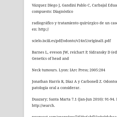
Vázquez Diego J, Gandini Pablo C, Carbajal Ed
compuesto: Diagnóstico
radiográfico y tratamiento quirúrgico de un caso
en: http://
scielo.isciii.es/pdf/odonto/v24n5/original1.pdf
Barnes L, eveson JW, reichart P, Sidransky D (ed
Genetics of head and
Neck tumours. Lyon: IArc Press; 2005:284
Jonathan Harris R, Diaz A y Carbonell Z. Odon
patología oral a considerar.
Duazary; Santa Marta 7.1 (Jan-Jun 2010): 91-94. 
http://search.
proquest.com/openview/7d39c6cbf22e9c0dcbea