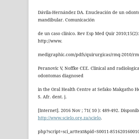
Dávila-Hernández DA. Enucleación de un odon
mandibular. Comunicación
de un caso clínico. Rev Esp Med Quir 2010;15(2):
http://www.
medigraphic.com/pdfs/quirurgicas/rmq-2010/r
Peranovic V, Noffke CEE. Clinical and radiologica
odontomas diagnosed
in the Oral Health Centre at Sefako Makgatho He
S. Afr. dent. j.
[Internet]. 2016 Nov ; 71( 10 ): 489-492. Disponib
http://www.scielo.org.za/scielo
.
php?script=sci_arttext&pid=S0011-8516201600