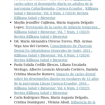
caries sobre el desempeño diario en adultos de la
parroquia Cañaribamaba, Cuenca-Ecuador
,
Killkana
Salud y Bienestar: Vol. 8 Núm. 2 (2024): Revista
Killkana Salud y Bienestar
Maylin Jenniffer Cujilema, Maria Augusta Delgado
Lopez,
Prevención de la caries de infancia temprana.
,
Killkana Salud y Bienestar: Vol. 7 Núm. 1 (2023):
Revista Killkana Salud y Bienestar
Od. Maria Alexandra Utreras Torres, PhD. Armas
Vega Ana del Carmen,
Conocimiento De Fluorosis
Dental En Odontólogos Generales de Quito, 2021
,
Killkana Salud y Bienestar: Vol. 8 Núm. 1 (2024):
Revista Killkana Salud y Bienestar
Paola Eulalia Cedillo Illescas, Liliana Encalada
Verdugo, Alberto Leoncio Alvarado Cordero, Daniela
Cristina Masache Romero,
Impacto de caries dental
sobre los desempeños diarios en escolares de 12 años
de la parroquia Llacao Cuenca-Ecuador, 2016.
,
Killkana Salud y Bienestar: Vol. 6 Núm. 3 (2022):
Revista Killkana Salud y Bienestar
Carla Rodríguez Pinos, María Augusta Delgado,
Cristina Domínguez , Viviana Abad,
Influencia de la