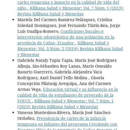
caries temprana e impacto en la calidad de vida del
niño
,
Killkana Salud y Bienestar: Vol. 7 Núm. 1 (2023):
Revista Killkana Salud y Bienestar
Mariela Del Carmen Ramírez-Velásquez, Cristina
Soledad Domínguez, José Fernando Tintín-Rea, Jorge
Luis Guallpa-Romero,
Condiciones bucales e
intervencion odontologica de una población en la
provincia de Cañar- Ecuador
,
Killkana Salud y
Bienestar: Vol. 3 Núm. 2 (2019): Revista Killkana Salud
y Bienestar
Gabriela Nataly Tapia Tapia, María José Rodríguez
Albuja, Ián-Sébastien Roy Lanas, Mario Oswaldo
Basurto Guerrero, Gabriela Alejandra Vaca
Rodríguez, Axel Daniel Tello Molina , Gissela
Concepción Pilatasig Arequipa, Ana del Carmen
Armas Vega,
Educación virtual y su influencia en la
calidad de vida de estudiantes de pregrado de la
FOUCE
,
Killkana Salud y Bienestar: Vol. 7 Núm. 1
(2023): Revista Killkana Salud y Bienestar
Vanessa Montesinos-Rivera, María José Sánchez-
Ordoñez,
Prevalencia de caries de la infancia
temprana en infantes del programa Creciendo con
Nuestros Hijos de la provincia de Cañar durante el