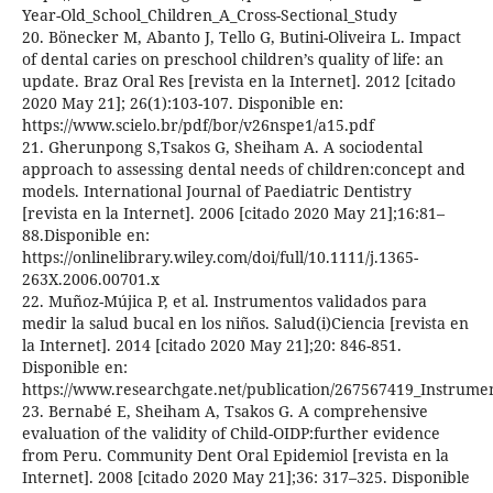
Year-Old_School_Children_A_Cross-Sectional_Study
20. Bönecker M, Abanto J, Tello G, Butini-Oliveira L. Impact
of dental caries on preschool children’s quality of life: an
update. Braz Oral Res [revista en la Internet]. 2012 [citado
2020 May 21]; 26(1):103-107. Disponible en:
https://www.scielo.br/pdf/bor/v26nspe1/a15.pdf
21. Gherunpong S,Tsakos G, Sheiham A. A sociodental
approach to assessing dental needs of children:concept and
models. International Journal of Paediatric Dentistry
[revista en la Internet]. 2006 [citado 2020 May 21];16:81–
88.Disponible en:
https://onlinelibrary.wiley.com/doi/full/10.1111/j.1365-
263X.2006.00701.x
22. Muñoz-Mújica P, et al. Instrumentos validados para
medir la salud bucal en los niños. Salud(i)Ciencia [revista en
la Internet]. 2014 [citado 2020 May 21];20: 846-851.
Disponible en:
https://www.researchgate.net/publication/267567419_Instrumen
23. Bernabé E, Sheiham A, Tsakos G. A comprehensive
evaluation of the validity of Child-OIDP:further evidence
from Peru. Community Dent Oral Epidemiol [revista en la
Internet]. 2008 [citado 2020 May 21];36: 317–325. Disponible