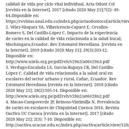
calidad de vida por ciclo vital individual. Acta Odont Col
[revista en la Internet]. 2017 [citado 2020 May 21];7(2): 49-
64.Disponible en:
https://revistas.unal.edu.co/index.php/actaodontocol/article/vi
2. Vélez-Vásquez VA, Villavicencio-Caparó E, Cevallos-
Romero S, Del Castillo-López C. Impacto de la experiencia
de caries en la calidad de vida relacionada a la salud bucal;
Machángara,Ecuador. Rev Estomatol Herediana. [revista en
la Internet]. 2019 [citado 2020 May 21]; 29(3):203-12.
Disponible en:
http://www.scielo.org.pe/pdf/reh/v29n3/a06v29n3.pdf
3. Verdugo-Encalada LS, Garcia-Rupaya CR, Del Castillo-
López C. Calidad de vida relacionada a la salud oral en
escolares del sector urbano y rural. Cañar, Ecuador. Rev
Estomatol Herediana [revista en la Internet]. 2018 [citado
2020 May 21]; 28(2):105-14. Disponible en:
http://www.scielo.org.pe/pdf/reh/v28n2/a06v28n2.pdf
4. Macao-Campoverde JP, Reinoso-Vintimilla N. Prevalencia
de caries en escolares de Chiquintad Cuenca 2016. Revista
Oactiva UC Cuenca [revista en la Internet]. 2017 [citado
2020 May 21]; 2(3): 7-10. Disponible en:
http://oactiva.ucacue.edu.ec/index.php/oactiva/article/view/120