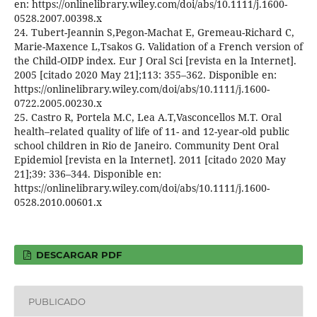
en: https://onlinelibrary.wiley.com/doi/abs/10.1111/j.1600-
0528.2007.00398.x
24. Tubert-Jeannin S,Pegon-Machat E, Gremeau-Richard C,
Marie-Maxence L,Tsakos G. Validation of a French version of
the Child-OIDP index. Eur J Oral Sci [revista en la Internet].
2005 [citado 2020 May 21];113: 355–362. Disponible en:
https://onlinelibrary.wiley.com/doi/abs/10.1111/j.1600-
0722.2005.00230.x
25. Castro R, Portela M.C, Lea A.T,Vasconcellos M.T. Oral
health–related quality of life of 11- and 12-year-old public
school children in Rio de Janeiro. Community Dent Oral
Epidemiol [revista en la Internet]. 2011 [citado 2020 May
21];39: 336–344. Disponible en:
https://onlinelibrary.wiley.com/doi/abs/10.1111/j.1600-
0528.2010.00601.x
DESCARGAR PDF
PUBLICADO