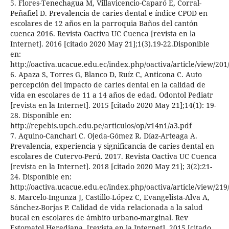
5. Flores-Tenechagua M, Villavicencio-Caparó E, Corral-
Peñafiel D. Prevalencia de caries dental e índice CPOD en
escolares de 12 años en la parroquia Baños del cantón
cuenca 2016. Revista Oactiva UC Cuenca [revista en la
Internet]. 2016 [citado 2020 May 21];1(3).19-22.Disponible
en:
http://oactiva.ucacue.edu.ec/index.php/oactiva/article/view/201
6. Apaza S, Torres G, Blanco D, Ruíz C, Anticona C. Auto
percepción del impacto de caries dental en la calidad de
vida en escolares de 11 a 14 años de edad. Odontol Pediatr
[revista en la Internet]. 2015 [citado 2020 May 21];14(1): 19-
28. Disponible en:
http://repebis.upch.edu.pe/articulos/op/v14n1/a3.pdf
7. Aquino-Canchari C. Ojeda-Gómez R. Díaz-Arteaga A.
Prevalencia, experiencia y significancia de caries dental en
escolares de Cutervo-Perú. 2017. Revista Oactiva UC Cuenca
[revista en la Internet]. 2018 [citado 2020 May 21]; 3(2):21-
24. Disponible en:
http://oactiva.ucacue.edu.ec/index.php/oactiva/article/view/219
8. Marcelo-Ingunza J, Castillo-López C, Evangelista-Alva A,
Sánchez-Borjas P. Calidad de vida relacionada a la salud
bucal en escolares de ámbito urbano-marginal. Rev
Estomatol Herediana. [revista en la Internet]. 2015 [citado