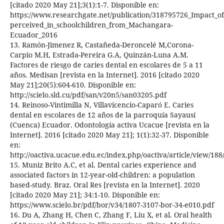
[citado 2020 May 21];3(1):1-7. Disponible en:
https://www.researchgate.net/publication/318795726_Impact_of_
perceived_in_schoolchildren_from_Machangara-
Ecuador_2016
13. Ramón-Jimenez R, Castañeda-Deroncelé M,Corona-
Carpio M.H, Estrada-Pereira G.A, Quinzán-Luna A.M.
Factores de riesgo de caries dental en escolares de 5 a 11
años. Medisan [revista en la Internet]. 2016 [citado 2020
May 21];20(5):604-610. Disponible en:
http://scielo.sld.cu/pdf/san/v20n5/san03205.pdf
14. Reinoso-Vintimilla N, Villavicencio-Caparó E. Caries
dental en escolares de 12 años de la parroquía Sayausí
(Cuenca) Ecuador. Odontología activa Ucacue [revista en la
Internet]. 2016 [citado 2020 May 21]; 1(1):32-37. Disponible
en:
http://oactiva.ucacue.edu.ec/index.php/oactiva/article/view/188
15. Muniz Brito A.C, et al. Dental caries experience and
associated factors in 12-year-old-children: a population
based-study. Braz. Oral Res [revista en la Internet]. 2020
[citado 2020 May 21]; 34:1-10. Disponible en:
https://www.scielo.br/pdf/bor/v34/1807-3107-bor-34-e010.pdf
16. Du A, Zhang H, Chen C, Zhang F, Liu X, et al. Oral health