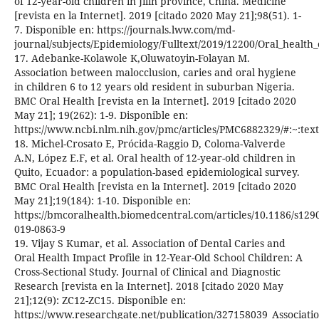
of 12-year-old children in Jilin province, China. Medicine
[revista en la Internet]. 2019 [citado 2020 May 21];98(51). 1-
7. Disponible en: https://journals.lww.com/md-
journal/subjects/Epidemiology/Fulltext/2019/12200/Oral_health_
17. Adebanke-Kolawole K,Oluwatoyin-Folayan M.
Association between malocclusion, caries and oral hygiene
in children 6 to 12 years old resident in suburban Nigeria.
BMC Oral Health [revista en la Internet]. 2019 [citado 2020
May 21]; 19(262): 1-9. Disponible en:
https://www.ncbi.nlm.nih.gov/pmc/articles/PMC6882329/#:~:te
18. Michel-Crosato E, Prócida-Raggio D, Coloma-Valverde
A.N, López E.F, et al. Oral health of 12-year-old children in
Quito, Ecuador: a population-based epidemiological survey.
BMC Oral Health [revista en la Internet]. 2019 [citado 2020
May 21];19(184): 1-10. Disponible en:
https://bmcoralhealth.biomedcentral.com/articles/10.1186/s129
019-0863-9
19. Vijay S Kumar, et al. Association of Dental Caries and
Oral Health Impact Profile in 12-Year-Old School Children: A
Cross-Sectional Study. Journal of Clinical and Diagnostic
Research [revista en la Internet]. 2018 [citado 2020 May
21];12(9): ZC12-ZC15. Disponible en:
https://www.researchgate.net/publication/327158039_Associatio