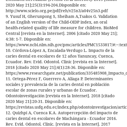
2020 May 21];25(3):194-204.Disponible en:
http://www.scielo.org.pe/pdf/reh/v25n3/a04v25n3.pdf
9. Yusuf H, Gherunpong S, Sheiham A,Tsakos G. Validation
of an English version of the Child-OIDP index, an oral
health-related quality of life measure for children. BioMed
Central [revista en la Internet]. 2006 [citado 2020 May 21];
4:38: 1-7. Disponible en:
https://www.ncbi.nlm.nih.gov/pmc/articles/PMC1533817/#:~
10. Córdova-López A, Encalada-Verdugo L. Impacto de la
caries dental en escolares de 12 años Yanuncay, Cuenca,
Ecuador. Rev. Evid. Odontol. Clinic [revista en la Internet].
2018 [citado 2020 May 21];4(1):28-36. Disponible en:
https://www.researchgate.net/publication/335485908_Impacto_
11. Ortega-Pérez F, Guerrero A, Aliaga P. Determinantes
sociales y prevalencia de la caries dental en población
escolar de zonas rurales y urbanas de Ecuador.
Odontoinvestigación [revista en la Internet]. 2018 [citado
2020 May 21]:20-31. Disponible en:
https://revistas.usfq.edu.ec/index.php/odontoinvestigacion/arti
12. Quizhpi A, Cuenca K.A. Autopercepción del impacto de
caries dental en escolares de Machángara - Ecuador 2016.
Rev. Evid. Odontol. Clinic. [revista en la Internet]. 2017