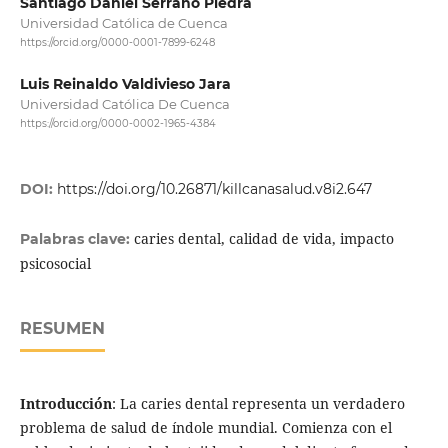
Santiago Daniel Serrano Piedra
Universidad Católica de Cuenca
https://orcid.org/0000-0001-7899-6248
Luis Reinaldo Valdivieso Jara
Universidad Católica De Cuenca
https://orcid.org/0000-0002-1965-4384
DOI:
https://doi.org/10.26871/killcanasalud.v8i2.647
caries dental, calidad de vida, impacto
Palabras clave:
psicosocial
RESUMEN
Introducción
: La caries dental representa un verdadero
problema de salud de índole mundial. Comienza con el