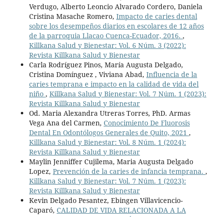
Verdugo, Alberto Leoncio Alvarado Cordero, Daniela
Cristina Masache Romero,
Impacto de caries dental
sobre los desempeños diarios en escolares de 12 años
de la parroquia Llacao Cuenca-Ecuador, 2016.
,
Killkana Salud y Bienestar: Vol. 6 Núm. 3 (2022):
Revista Killkana Salud y Bienestar
Carla Rodríguez Pinos, María Augusta Delgado,
Cristina Domínguez , Viviana Abad,
Influencia de la
caries temprana e impacto en la calidad de vida del
niño
,
Killkana Salud y Bienestar: Vol. 7 Núm. 1 (2023):
Revista Killkana Salud y Bienestar
Od. Maria Alexandra Utreras Torres, PhD. Armas
Vega Ana del Carmen,
Conocimiento De Fluorosis
Dental En Odontólogos Generales de Quito, 2021
,
Killkana Salud y Bienestar: Vol. 8 Núm. 1 (2024):
Revista Killkana Salud y Bienestar
Maylin Jenniffer Cujilema, Maria Augusta Delgado
Lopez,
Prevención de la caries de infancia temprana.
,
Killkana Salud y Bienestar: Vol. 7 Núm. 1 (2023):
Revista Killkana Salud y Bienestar
Kevin Delgado Pesantez, Ebingen Villavicencio-
Caparó,
CALIDAD DE VIDA RELACIONADA A LA