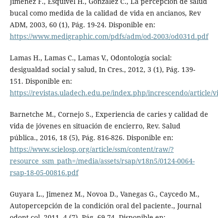
Jiménez F., Esquivel H., González C., La percepción de salud
bucal como medida de la calidad de vida en ancianos, Rev
ADM, 2003, 60 (1), Pág. 19-24. Disponible en:
https://www.medigraphic.com/pdfs/adm/od-2003/od031d.pdf
Lamas H., Lamas C., Lamas V., Odontología social:
desigualdad social y salud, In Cres., 2012, 3 (1), Pág. 139-
151. Disponible en:
https://revistas.uladech.edu.pe/index.php/increscendo/article/
Barnetche M., Cornejo S., Experiencia de caries y calidad de
vida de jóvenes en situación de encierro, Rev. Salud
pública., 2016, 18 (5), Pág. 816-826. Disponible en:
https://www.scielosp.org/article/ssm/content/raw/?
resource_ssm_path=/media/assets/rsap/v18n5/0124-0064-
rsap-18-05-00816.pdf
Guyara L., Jimenez M., Novoa D., Vanegas G., Caycedo M.,
Autopercepción de la condición oral del paciente., Journal
odont col, 2011, 4 (7), Pág. 69-74. Disponible en: