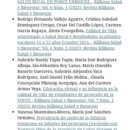
SALUD BUCAL EN PONCE ENRÍQUEZ.
,
Killkana Salud
y Bienestar: Vol. 6 Núm. 1 (2022): Revista Killkana
Salud y Bienestar
Rodrigo Fernando Vallejo Aguirre, Cristina Soledad
Domínguez Crespo, Cesar Del Castillo López, Carmen
Garcia Rupaya, Alexis Evangelista,
Calidad de Vida
relacionado a Salud Bucal y Rendimiento Académico,
escolares 11 a 12 años Ecuador 2015.
,
Killkana Salud
y Bienestar: Vol. 6 Núm. 2 (2022): Revista Killkana
Salud y Bienestar
Gabriela Nataly Tapia Tapia, María José Rodríguez
Albuja, Ián-Sébastien Roy Lanas, Mario Oswaldo
Basurto Guerrero, Gabriela Alejandra Vaca
Rodríguez, Axel Daniel Tello Molina , Gissela
Concepción Pilatasig Arequipa, Ana del Carmen
Armas Vega,
Educación virtual y su influencia en la
calidad de vida de estudiantes de pregrado de la
FOUCE
,
Killkana Salud y Bienestar: Vol. 7 Núm. 1
(2023): Revista Killkana Salud y Bienestar
Vanessa Montesinos-Rivera, María José Sánchez-
Ordoñez,
Prevalencia de caries de la infancia
temprana en infantes del programa Creciendo con
Nuestros Hijos de la provincia de Cañar durante el