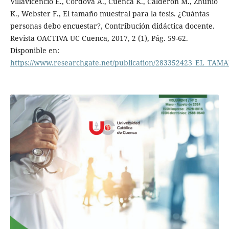
Villavicencio E., Córdova A., Cuenca K., Calderón M., Zhunio
K., Webster F., El tamaño muestral para la tesis. ¿Cuántas
personas debo encuestar?, Contribución didáctica docente.
Revista OACTIVA UC Cuenca, 2017, 2 (1), Pág. 59-62.
Disponible en:
https://www.researchgate.net/publication/283352423_E