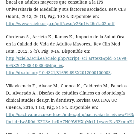
bucal en adultos mayores que consultan a la IPS
Universitaria de Medellín y sus factores asociados. Rev. CES
Odont., 2013, 26 (1), Pág. 10-23. Disponible en:
http://www.scielo.org.co/pdf/ceso/v26n1/v26n1a02.pdf
Cárdenas S., Arrieta K., Ramos K., Impacto de la Salud Oral
en la Calidad de Vida de Adultos Mayores., Rev Clin Med
Fam., 2012, 5 (1), Pág. 9-16. Disponible en:
http://scielo.isciii.es/scielo.php?script=sci_arttext&pid=S1699-
695X2012000100003&lng=es
.
http://dx.doi.org/10.4321/S1699-695X2012000100003
.
Villavicencio E., Alvear M., Cuenca K., Calderón M., Palacios
D., Alvarado A., Diseños de estudios clínicos en odontología
clinical studies design in dentistry, Revista OACTIVA UC
Cuenca, 2016, 1 (2), Pág. 81-84. Disponible en:
http://oactiva.ucacue.edu.ec/index.php/oactiva/article/view/163
fbclid=IwAR0d_X2USg_hcRA7N09WHXqMctL1ywerFaz3ZrmnFd