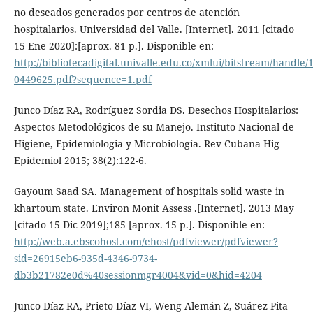
no deseados generados por centros de atención
hospitalarios. Universidad del Valle. [Internet]. 2011 [citado
15 Ene 2020]:[aprox. 81 p.]. Disponible en:
http://bibliotecadigital.univalle.edu.co/xmlui/bitstream/handle
0449625.pdf?sequence=1.pdf
Junco Díaz RA, Rodríguez Sordia DS. Desechos Hospitalarios:
Aspectos Metodológicos de su Manejo. Instituto Nacional de
Higiene, Epidemiologia y Microbiología. Rev Cubana Hig
Epidemiol 2015; 38(2):122-6.
Gayoum Saad SA. Management of hospitals solid waste in
khartoum state. Environ Monit Assess .[Internet]. 2013 May
[citado 15 Dic 2019];185 [aprox. 15 p.]. Disponible en:
http://web.a.ebscohost.com/ehost/pdfviewer/pdfviewer?
sid=26915eb6-935d-4346-9734-
db3b21782e0d%40sessionmgr4004&vid=0&hid=4204
Junco Díaz RA, Prieto Díaz VI, Weng Alemán Z, Suárez Pita