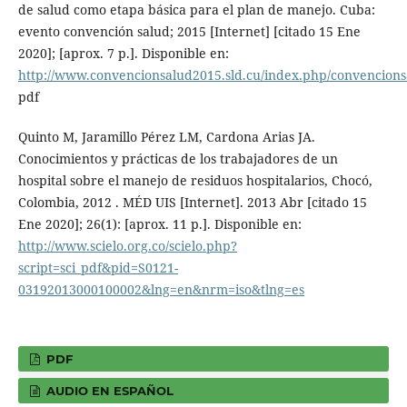
de salud como etapa básica para el plan de manejo. Cuba:
evento convención salud; 2015 [Internet] [citado 15 Ene
2020]; [aprox. 7 p.]. Disponible en:
http://www.convencionsalud2015.sld.cu/index.php/convencions
pdf
Quinto M, Jaramillo Pérez LM, Cardona Arias JA.
Conocimientos y prácticas de los trabajadores de un
hospital sobre el manejo de residuos hospitalarios, Chocó,
Colombia, 2012 . MÉD UIS [Internet]. 2013 Abr [citado 15
Ene 2020]; 26(1): [aprox. 11 p.]. Disponible en:
http://www.scielo.org.co/scielo.php?
script=sci_pdf&pid=S0121-
03192013000100002&lng=en&nrm=iso&tlng=es
PDF
AUDIO EN ESPAÑOL