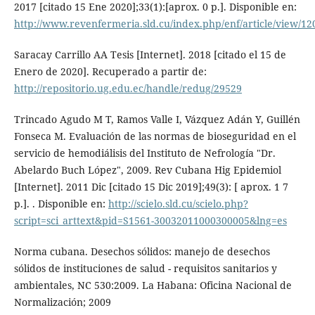
2017 [citado 15 Ene 2020];33(1):[aprox. 0 p.]. Disponible en:
http://www.revenfermeria.sld.cu/index.php/enf/article/view/12
Saracay Carrillo AA Tesis [Internet]. 2018 [citado el 15 de
Enero de 2020]. Recuperado a partir de:
http://repositorio.ug.edu.ec/handle/redug/29529
Trincado Agudo M T, Ramos Valle I, Vázquez Adán Y, Guillén
Fonseca M. Evaluación de las normas de bioseguridad en el
servicio de hemodiálisis del Instituto de Nefrología "Dr.
Abelardo Buch López", 2009. Rev Cubana Hig Epidemiol
[Internet]. 2011 Dic [citado 15 Dic 2019];49(3): [ aprox. 1 7
p.]. . Disponible en:
http://scielo.sld.cu/scielo.php?
script=sci_arttext&pid=S1561-30032011000300005&lng=es
Norma cubana. Desechos sólidos: manejo de desechos
sólidos de instituciones de salud - requisitos sanitarios y
ambientales, NC 530:2009. La Habana: Oficina Nacional de
Normalización; 2009