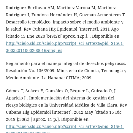
Rodríguez Bertheau AM, Martínez Varona M, Martínez
Rodríguez I, Fundora Hernández H, Guzmán Armenteros T.
Desarrollo tecnológico, impacto sobre el medio ambiente y
la salud. Rev Cubana Hig Epidemiol [Internet]. 2011 Ago
[citado 15 Ene 2020 ];49(2):[ aprox. 12p.]. . Disponible en:
http://scielo.sld.cu/scielo.php?script=sci_arttext&pid=S1561-
30032011000200016&lng=es
Reglamento para el manejo integral de desechos peligrosos.
Resolución No. 136/2009. Ministerio de Ciencia, Tecnología y
Medio Ambiente. La Habana: CITMA; 2009
Gómez T, Suárez Y, González O, Béquer L, Guirado O, J
Aparicio J . Implementación del sistema de gestión del
riesgo biológico en la Universidad Médica de Villa Clara. Rev
Cubana Hig Epidemiol [Internet]. 2012 May [citado 15 Dic
2019 ];50(2):[ aprox. 11 p.]. Disponible en:
http://scielo.sld.cu/scielo.php?script=sci_arttext&pid=S1561-