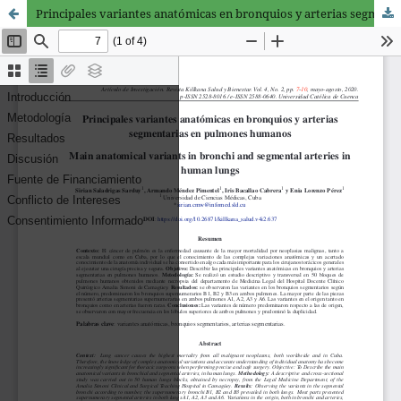
Principales variantes anatómicas en bronquios y arterias segmentarias en pulmones humanos