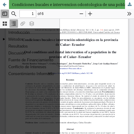
Condiciones bucales e intervencion odontologica de una población en la provincia de Cañar- Ecuador