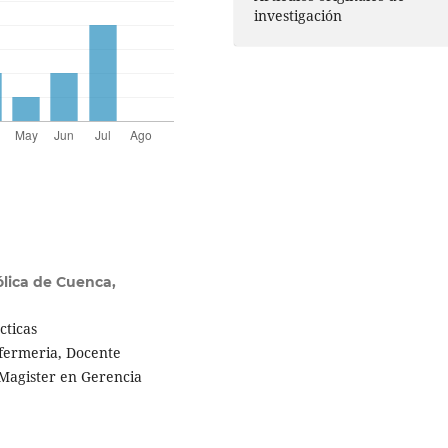
investigación
ólica de Cuenca,
cticas
nfermeria, Docente
o,Magister en Gerencia