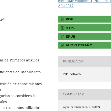
PDF
.24
HTML
EPUB
AUDIO ESPAÑOL
cas de Primeros Auxilios
PUBLICADO
tudiantes de Bachillerato
2017-04-26
quisición de conocimientos
a
CÓMO CITAR
ación se consideró las
ales,
e instrumentos utilizados
Aguaiza Pichazaca, E. (2017).