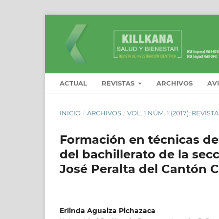
ACTUAL
REVISTAS
ARCHIVOS
AV
INICIO
/
ARCHIVOS
/
VOL. 1 NÚM. 1 (2017): REVI
Formación en técnicas de 
del bachillerato de la sec
José Peralta del Cantón 
Erlinda Aguaiza Pichazaca