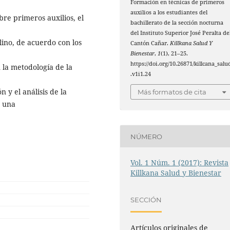
Formación en técnicas de primeros
auxilios a los estudiantes del
re primeros auxilios, el
bachillerato de la sección nocturna
del Instituto Superior José Peralta de
ino, de acuerdo con los
Cantón Cañar.
Killkana Salud Y
Bienestar
,
1
(1), 21–25.
https://doi.org/10.26871/killcana_salu
 la metodología de la
.v1i1.24
 y el análisis de la
Más formatos de cita
n una
NÚMERO
Vol. 1 Núm. 1 (2017): Revista
Killkana Salud y Bienestar
SECCIÓN
Artículos originales de