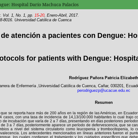
ngue: Hospital Darío Machuca Palacios