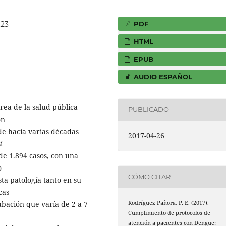
PDF
.23
HTML
EPUB
AUDIO ESPAÑOL
ea de la salud pública
PUBLICADO
ón
de hacía varias décadas
2017-04-26
í
de 1.894 casos, con una
o
CÓMO CITAR
sta patología tanto en su
cas
ubación que varía de 2 a 7
Rodríguez Pañora, P. E. (2017).
Cumplimiento de protocolos de
atención a pacientes con Dengue: