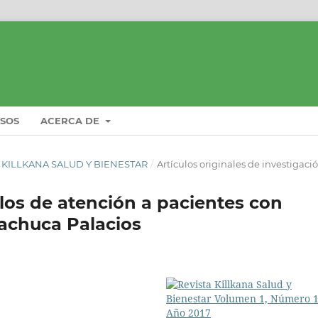
ISOS
ACERCA DE
STA KILLKANA SALUD Y BIENESTAR
/
Artículos originales de investigaci
os de atención a pacientes con
achuca Palacios