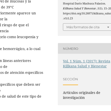
vel de mucosas y la
Hospital Darío Machuca Palacios.
a de 39°C
Killkana Salud Y Bienestar
,
1
(1), 15–20
eriormente aparece un
https://doi.org/10.26871/killcana_salu
or la
.v1i1.23
 riesgo de que el
Más formatos de cita
iencia
atorio como leucopenia y
e hemorrágico, a lo cual
NÚMERO
 líneas anteriores
Vol. 1 Núm. 1 (2017): Revista
Killkana Salud y Bienestar
io de
los de atención especíﬁcos
SECCIÓN
especíﬁcos que deben ser
o
Artículos originales de
o de salud de este tipo de
investigación