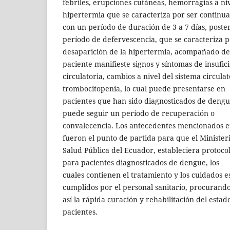
febriles, erupciones cutáneas, hemorragias a ni
hipertermia que se caracteriza por ser continu
con un período de duración de 3 a 7 días, post
período de defervescencia, que se caracteriza p
desaparición de la hipertermia, acompañado del
paciente maniﬁeste signos y síntomas de insuﬁc
circulatoria, cambios a nivel del sistema circul
trombocitopenia, lo cual puede presentarse en
pacientes que han sido diagnosticados de dengu
puede seguir un período de recuperación o
convalecencia. Los antecedentes mencionados en
fueron el punto de partida para que el Minister
Salud Pública del Ecuador, estableciera protoco
para pacientes diagnosticados de dengue, los
cuales contienen el tratamiento y los cuidados 
cumplidos por el personal sanitario, procurand
así la rápida curación y rehabilitación del estad
pacientes.