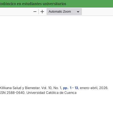
odóncico en estudiantes universitarios