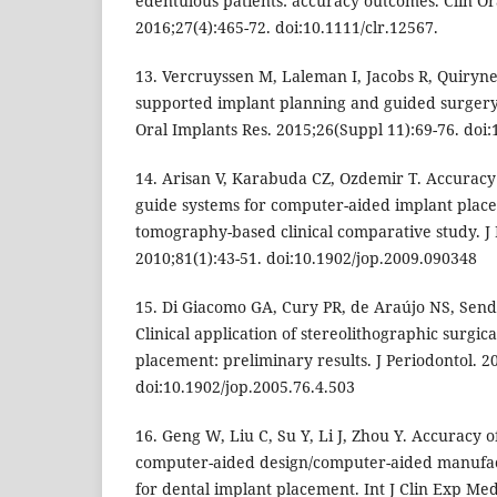
edentulous patients: accuracy outcomes. Clin Or
2016;27(4):465-72. doi:10.1111/clr.12567.
13. Vercruyssen M, Laleman I, Jacobs R, Quiry
supported implant planning and guided surgery:
Oral Implants Res. 2015;26(Suppl 11):69-76. doi:
14. Arisan V, Karabuda CZ, Ozdemir T. Accuracy 
guide systems for computer-aided implant plac
tomography-based clinical comparative study. J 
2010;81(1):43-51. doi:10.1902/jop.2009.090348
15. Di Giacomo GA, Cury PR, de Araújo NS, Sen
Clinical application of stereolithographic surgic
placement: preliminary results. J Periodontol. 2
doi:10.1902/jop.2005.76.4.503
16. Geng W, Liu C, Su Y, Li J, Zhou Y. Accuracy o
computer-aided design/computer-aided manufact
for dental implant placement. Int J Clin Exp Med