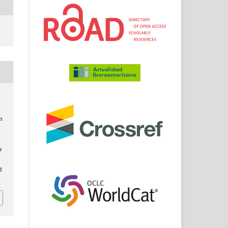
,
n
a
d