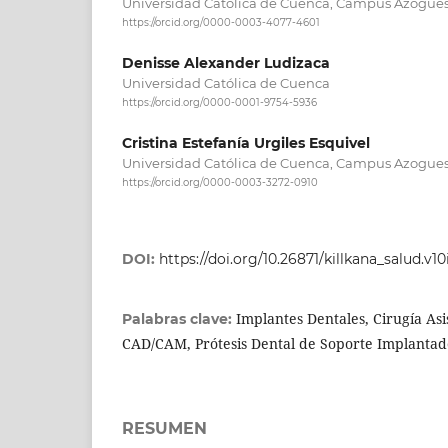
Universidad Católica de Cuenca, Campus Azogue
https://orcid.org/0000-0003-4077-4601
Denisse Alexander Ludizaca
Universidad Católica de Cuenca
https://orcid.org/0000-0001-9754-5936
Cristina Estefanía Urgiles Esquivel
Universidad Católica de Cuenca, Campus Azogue
https://orcid.org/0000-0003-3272-0910
DOI:
https://doi.org/10.26871/killkana_salud.v10i
Implantes Dentales, Cirugía As
Palabras clave:
CAD/CAM, Prótesis Dental de Soporte Implantad
RESUMEN