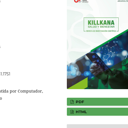
s
s
1.1751
istida por Computador,
o
PDF
HTML