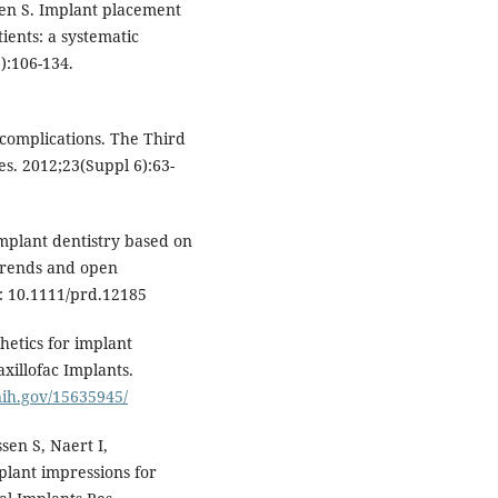
hen S. Implant placement
ients: a systematic
):106-134.
 complications. The Third
s. 2012;23(Suppl 6):63-
mplant dentistry based on
 trends and open
i: 10.1111/prd.12185
hetics for implant
axillofac Implants.
nih.gov/15635945/
sen S, Naert I,
plant impressions for