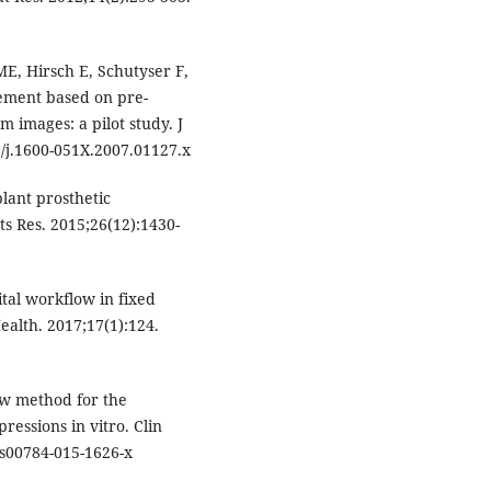
E, Hirsch E, Schutyser F,
cement based on pre-
 images: a pilot study. J
1/j.1600-051X.2007.01127.x
plant prosthetic
ts Res. 2015;26(12):1430-
ital workflow in fixed
ealth. 2017;17(1):124.
new method for the
pressions in vitro. Clin
/s00784-015-1626-x