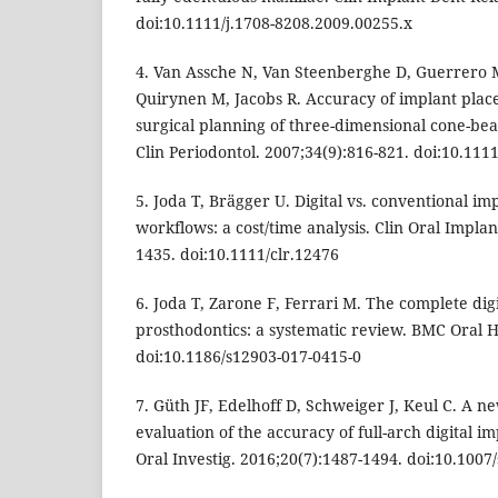
doi:10.1111/j.1708-8208.2009.00255.x
4. Van Assche N, Van Steenberghe D, Guerrero M
Quirynen M, Jacobs R. Accuracy of implant pla
surgical planning of three-dimensional cone-beam
Clin Periodontol. 2007;34(9):816-821. doi:10.111
5. Joda T, Brägger U. Digital vs. conventional im
workflows: a cost/time analysis. Clin Oral Implan
1435. doi:10.1111/clr.12476
6. Joda T, Zarone F, Ferrari M. The complete dig
prosthodontics: a systematic review. BMC Oral H
doi:10.1186/s12903-017-0415-0
7. Güth JF, Edelhoff D, Schweiger J, Keul C. A 
evaluation of the accuracy of full-arch digital im
Oral Investig. 2016;20(7):1487-1494. doi:10.1007