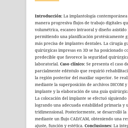
Introducción:
La implantología contemporánea
manera progresiva flujos de trabajo digitales q
volumétrica, escaneo intraoral y diseño asistid
permitiendo una planificación protésicamente g
más precisa de implantes dentales. La cirugía 
quirúrgicas impresas en 3D se ha posicionado c
predecible que favorece la seguridad quirúrgica 
laboratorial.
Caso clínico:
Se presenta el caso d
parcialmente edéntulo que requirió rehabilitac
la región posterior del maxilar superior. Se reali
mediante la superposición de archivos DICOM y S
implante y la elaboración de una guía quirúrgic
La colocación del implante se efectuó siguiendo 
logrando una adecuada estabilidad primaria y u
tridimensional. Posteriormente, se desarrolló la 
mediante un flujo CAD/CAM, obteniendo una re
ajuste, función y estética.
Conclusiones:
La integ