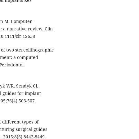
al Implants Res.
nen M. Computer-
 a narrative review. Clin
10.1111/clr.12638
of two stereolithographic
ement: a computed
Periodontol.
dyk WR, Sendyk CL.
al guides for implant
005;76(4):503-507.
f different types of
uring surgical guides
. 2015;8(6):8442-8449.