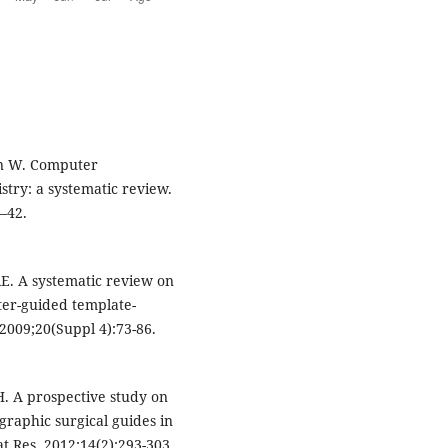
en W. Computer
stry: a systematic review.
5–42.
E. A systematic review on
ter-guided template-
 2009;20(Suppl 4):73-86.
H. A prospective study on
graphic surgical guides in
at Res. 2012;14(2):293-303.