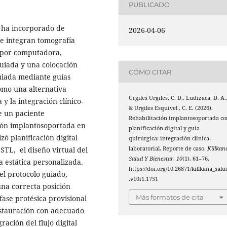
PUBLICADO
 ha incorporado de
2026-04-06
ue integran tomografía
o por computadora,
uiada y una colocación
CÓMO CITAR
guiada mediante guías
omo una alternativa
Urgiles Urgiles, C. D., Ludizaca, D. A.
y la integración clínico-
& Urgiles Esquivel , C. E. (2026).
e un paciente
Rehabilitación implantosoportada co
ión implantosoportada en
planificación digital y guía
zó planificación digital
quirúrgica: integración clínica-
TL, el diseño virtual del
laboratorial. Reporte de caso.
Killkan
Salud Y Bienestar
,
10
(1), 61–76.
a estática personalizada.
https://doi.org/10.26871/killkana_salu
el protocolo guiado,
.v10i1.1751
na correcta posición
Más formatos de cita
fase protésica provisional
stauración con adecuado
ración del flujo digital