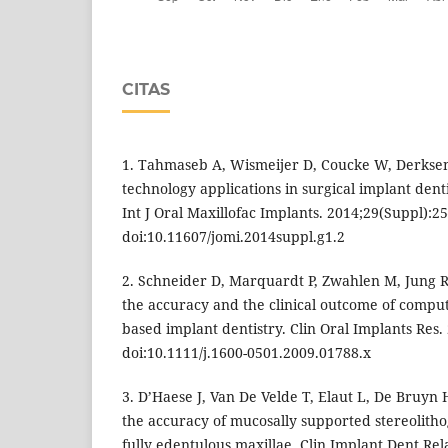
CITAS
1. Tahmaseb A, Wismeijer D, Coucke W, Derks
technology applications in surgical implant denti
Int J Oral Maxillofac Implants. 2014;29(Suppl):2
doi:10.11607/jomi.2014suppl.g1.2
2. Schneider D, Marquardt P, Zwahlen M, Jung R
the accuracy and the clinical outcome of compu
based implant dentistry. Clin Oral Implants Res.
doi:10.1111/j.1600-0501.2009.01788.x
3. D’Haese J, Van De Velde T, Elaut L, De Bruyn 
the accuracy of mucosally supported stereolitho
fully edentulous maxillae. Clin Implant Dent Rel