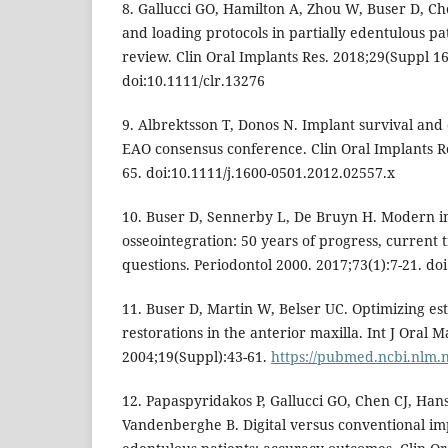
8. Gallucci GO, Hamilton A, Zhou W, Buser D, C
and loading protocols in partially edentulous pat
review. Clin Oral Implants Res. 2018;29(Suppl 16
doi:10.1111/clr.13276
9. Albrektsson T, Donos N. Implant survival and
EAO consensus conference. Clin Oral Implants Re
65. doi:10.1111/j.1600-0501.2012.02557.x
10. Buser D, Sennerby L, De Bruyn H. Modern i
osseointegration: 50 years of progress, current
questions. Periodontol 2000. 2017;73(1):7-21. do
11. Buser D, Martin W, Belser UC. Optimizing est
restorations in the anterior maxilla. Int J Oral M
2004;19(Suppl):43-61.
https://pubmed.ncbi.nlm.
12. Papaspyridakos P, Gallucci GO, Chen CJ, Hans
Vandenberghe B. Digital versus conventional im