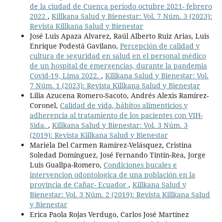
de la ciudad de Cuenca periodo octubre 2021- febrero
2022
,
Killkana Salud y Bienestar: Vol. 7 Núm. 3 (2023):
Revista Killkana Salud y Bienestar
José Luis Apaza Alvarez, Raúl Alberto Ruiz Arias, Luis
Enrique Podestá Gavilano,
Percepción de calidad y
cultura de seguridad en salud en el personal médico
de un hospital de emergencias, durante la pandemia
Covid-19, Lima 2022.
,
Killkana Salud y Bienestar: Vol.
7 Núm. 1 (2023): Revista Killkana Salud y Bienestar
Lilia Azucena Romero-Sacoto, Andrés Alexis Ramírez-
Coronel,
Calidad de vida, hábitos alimenticios y
adherencia al tratamiento de los pacientes con VIH-
Sida.
,
Killkana Salud y Bienestar: Vol. 3 Núm. 3
(2019): Revista Killkana Salud y Bienestar
Mariela Del Carmen Ramírez-Velásquez, Cristina
Soledad Domínguez, José Fernando Tintín-Rea, Jorge
Luis Guallpa-Romero,
Condiciones bucales e
intervencion odontologica de una población en la
provincia de Cañar- Ecuador
,
Killkana Salud y
Bienestar: Vol. 3 Núm. 2 (2019): Revista Killkana Salud
y Bienestar
Erica Paola Rojas Verdugo, Carlos José Martínez