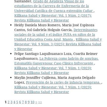
Santander,
Grado de Agudeza Visual de los
estudiantes de la Carrera de Enfermería de la
Universidad Católica de Cuenca extensión Cañar
,
Killkana Salud y Bienestar: Vol. 1 Núm. 2 (2017):
Revista Killkana Salud y Bienestar
Heidy Daniela Mozo Romero, María José Espinoza
Cantos, Sol Gabriela Holguín García,
Determinantes
sociales de la salud y el índice PUFA en niños de la
Unidad Educativa Costa Azul, Manta
,
Killkana Salud y
Bienestar: Vol. 9 Núm. 3 (2025): Revista Killkana Salud
y Bienestar
Felipe Santiago Laquihuanaco Loza, Coarita Reimer
Laquihuanaco,
La Pobreza como ladrón de sonrisas.
Estomatitis Gangrenosa: Caso Clínico Infrecuente
,
Killkana Salud y Bienestar: Vol. 7 Núm. 1 (2023):
Revista Killkana Salud y Bienestar
Maylin Jenniffer Cujilema, Maria Augusta Delgado
Lopez,
Prevención de la caries de infancia temprana.
,
Killkana Salud y Bienestar: Vol. 7 Núm. 1 (2023):
Revista Killkana Salud y Bienestar
1
2
3
4
5
6
7
8
9
10
>
>>