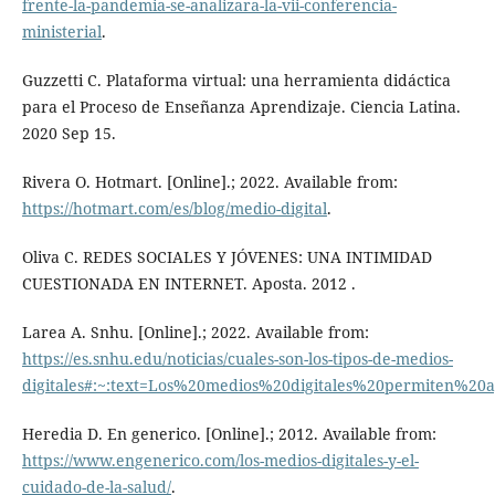
frente-la-pandemia-se-analizara-la-vii-conferencia-
ministerial
.
Guzzetti C. Plataforma virtual: una herramienta didáctica
para el Proceso de Enseñanza Aprendizaje. Ciencia Latina.
2020 Sep 15.
Rivera O. Hotmart. [Online].; 2022. Available from:
https://hotmart.com/es/blog/medio-digital
.
Oliva C. REDES SOCIALES Y JÓVENES: UNA INTIMIDAD
CUESTIONADA EN INTERNET. Aposta. 2012 .
Larea A. Snhu. [Online].; 2022. Available from:
https://es.snhu.edu/noticias/cuales-son-los-tipos-de-medios-
digitales#:~:text=Los%20medios%20digitales%20permiten%
Heredia D. En generico. [Online].; 2012. Available from:
https://www.engenerico.com/los-medios-digitales-y-el-
cuidado-de-la-salud/
.