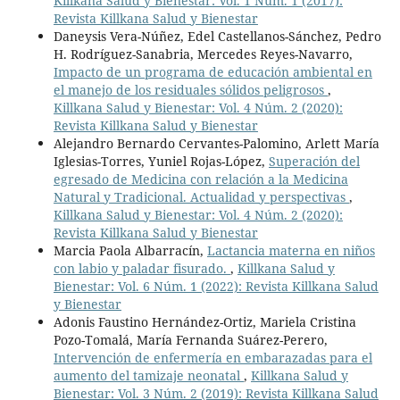
Killkana Salud y Bienestar: Vol. 1 Núm. 1 (2017):
Revista Killkana Salud y Bienestar
Daneysis Vera-Núñez, Edel Castellanos-Sánchez, Pedro
H. Rodríguez-Sanabria, Mercedes Reyes-Navarro,
Impacto de un programa de educación ambiental en
el manejo de los residuales sólidos peligrosos
,
Killkana Salud y Bienestar: Vol. 4 Núm. 2 (2020):
Revista Killkana Salud y Bienestar
Alejandro Bernardo Cervantes-Palomino, Arlett María
Iglesias-Torres, Yuniel Rojas-López,
Superación del
egresado de Medicina con relación a la Medicina
Natural y Tradicional. Actualidad y perspectivas
,
Killkana Salud y Bienestar: Vol. 4 Núm. 2 (2020):
Revista Killkana Salud y Bienestar
Marcia Paola Albarracín,
Lactancia materna en niños
con labio y paladar fisurado.
,
Killkana Salud y
Bienestar: Vol. 6 Núm. 1 (2022): Revista Killkana Salud
y Bienestar
Adonis Faustino Hernández-Ortiz, Mariela Cristina
Pozo-Tomalá, María Fernanda Suárez-Perero,
Intervención de enfermería en embarazadas para el
aumento del tamizaje neonatal
,
Killkana Salud y
Bienestar: Vol. 3 Núm. 2 (2019): Revista Killkana Salud