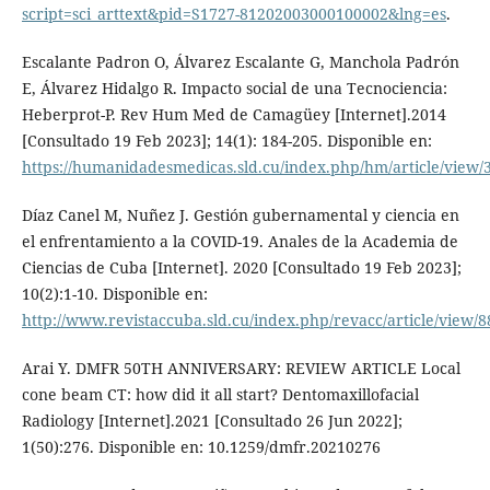
script=sci_arttext&pid=S1727-81202003000100002&lng=es
.
Escalante Padron O, Álvarez Escalante G, Manchola Padrón
E, Álvarez Hidalgo R. Impacto social de una Tecnociencia:
Heberprot-P. Rev Hum Med de Camagüey [Internet].2014
[Consultado 19 Feb 2023]; 14(1): 184-205. Disponible en:
https://humanidadesmedicas.sld.cu/index.php/hm/article/view/
Díaz Canel M, Nuñez J. Gestión gubernamental y ciencia en
el enfrentamiento a la COVID-19. Anales de la Academia de
Ciencias de Cuba [Internet]. 2020 [Consultado 19 Feb 2023];
10(2):1-10. Disponible en:
http://www.revistaccuba.sld.cu/index.php/revacc/article/view/8
Arai Y. DMFR 50TH ANNIVERSARY: REVIEW ARTICLE Local
cone beam CT: how did it all start? Dentomaxillofacial
Radiology [Internet].2021 [Consultado 26 Jun 2022];
1(50):276. Disponible en: 10.1259/dmfr.20210276