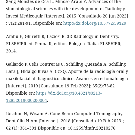
Seng Monstes de Oca L, Miñoso Arabi Y. Advances of the
stomatological sciences with the development of Radiology.
Invest Medicoquir [Internet]. 2015 [Consultado 26 Jun 2022]
; 7(2):281-91. Disponible en:
http://dx.doi.org/10.5772/59129
Ambu E, Ghiretti R, Laziosi R. 3D Radiology in Dentistry.
ELSEVIER ed. Penna R, editor. Bologna- Italia: ELSEVIER;
2014.
Gallardo P, Celis Contreras C, Schilling Quezada A, Schilling
Lara J, Hidalgo Rivas A. CCSQ. Aporte de la radiología oral y
maxilofacial al diagnostico clínico. Avances en estomatología
[Internet]. 2019 [Consultado 19 Feb 2023]; 35(2):73-82
Disponible en:
https://dx.doi.org/10.4321/s0213-
12852019000200004
.
Ibrahim N, Wisam A. Cone Beam Computed Tomography.
Dent Clin N Am [Internet]. 2018 [Consultado 19 Feb 2023];
62 (1): 361–391.Disponible en: 10.1259/dmfr.20210276