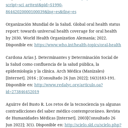
script=sci_arttext&pid=S1990-
86442020000100039&lng=es&tlng=es
Organización Mundial de la Salud. Global oral health status
report: towards universal health coverage for oral health
by 2030. World Health Organization Alemania; 2022.
Disponible en:
https://www.who.int/health-topics/oral-health
Cardona Arias J. Determinantes y Determinación Social de
la Salud como confluencia de la salud pública, la
epidemiología y la clínica. Arch Médica (Manizales)
[Internet]. 2016 ; [Consultado 26 Jun 2022]; 16(1)183-191.
Disponible en:
http://www.redalyc.org/articulo.oa?
id=273846452019
Aguirre del Busto R. Los retos de la tecnociencia ya algunas
contradicciones del saber médico contemproráneo. Revista
de Humanidades Médicas [Internet]. 2003[Consultado 26
Jun 2022]; 3(1). Disponible en:
http://scielo.sld.cu/scielo.php?