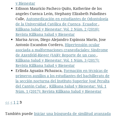
y Bienestar
Edisson Mauricio Pacheco Quito, Katherine de los
angeles Cuenca León, Stephany Elizabeth Paladines
Calle,
Automedicación en estudiantes de Odontología
de la Universidad Católica de Cuenca, Ecuador
,
Killkana Salud y Bienestar: Vol. 2 Núm. 2 (2018):
Revista Killkana Salud y Bienestar
Marisa Arcos, Diego Alejandro Espinoza Marin, Jose
Antonio Escandon Cordero,
Hipertensión ocular
asociada a malformaciones craneofaciales: Síndrome
de Axenfeld-Rieger (SAR): Reporte de un caso
,
Killkana Salud y Bienestar: Vol. 1 Núm. 3 (2017):
Revista Killkana Salud y Bienestar
Erlinda Aguaiza Pichazaca,
Formación en técnicas de
primeros auxilios a los estudiantes del bachillerato de
la sección nocturna del Instituto Superior José Peralta
del Cantón Cañar
,
Killkana Salud y Bienestar: Vol. 1
Núm. 1 (2017): Revista Killkana Salud y Bienestar
<<
<
1
2
3
También puede
Iniciar una búsqueda de similitud avanzada