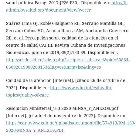
salud pública Parag. 2017;[P26-P30]. Disponible en:
http://fi-
admin.bvsalud.org/document/view/wcrer
Suárez Lima GJ, Robles Salguero RE, Serrano Mantilla GL,
Serrano Cobos HG, Armijo Ibarra AM, Anchundia Guerrero
RE, et al. Percepción sobre calidad de la atención en el
centro de salud CAI III. Revista Cubana de Investigaciones
Biomédicas. junio de 2019;38(2):153-69. Disponible en :
http://scielo.sld.cu/scielo.php?script=sci_abstract&pid=S0864-
03002019000200153&lng=es&nrm=iso&tlng=es
Calidad de la atención [Internet]. [citado 26 de octubre de
2022]. Disponible en:
https://www.who.int/es/health-
topics/quality-of-care
Resolucion Ministerial_163-2020-MINSA_Y_ANEXOS.pdf
[Internet]. [citado 4 de noviembre de 2022]. Disponible en:
https://cdn.www.gob.pe/uploads/document/file/574913/RM_163-
2020-MINSA_Y_ANEXOS.PDF