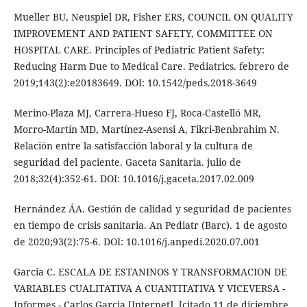
Mueller BU, Neuspiel DR, Fisher ERS, COUNCIL ON QUALITY
IMPROVEMENT AND PATIENT SAFETY, COMMITTEE ON
HOSPITAL CARE. Principles of Pediatric Patient Safety:
Reducing Harm Due to Medical Care. Pediatrics. febrero de
2019;143(2):e20183649. DOI: 10.1542/peds.2018-3649
Merino-Plaza MJ, Carrera-Hueso FJ, Roca-Castelló MR,
Morro-Martín MD, Martínez-Asensi A, Fikri-Benbrahim N.
Relación entre la satisfacción laboral y la cultura de
seguridad del paciente. Gaceta Sanitaria. julio de
2018;32(4):352-61. DOI: 10.1016/j.gaceta.2017.02.009
Hernández ÁA. Gestión de calidad y seguridad de pacientes
en tiempo de crisis sanitaria. An Pediatr (Barc). 1 de agosto
de 2020;93(2):75-6. DOI: 10.1016/j.anpedi.2020.07.001
Garcia C. ESCALA DE ESTANINOS Y TRANSFORMACION DE
VARIABLES CUALITATIVA A CUANTITATIVA Y VICEVERSA -
Informes - Carlos Garcia [Internet]. [citado 11 de diciembre