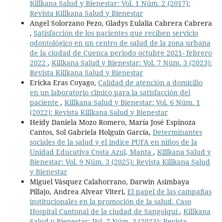
Killkana Salud y Bienestar: Vol. 1 Núm. 2 (2017):
Revista Killkana Salud y Bienestar
Angel Solorzano Pezo, Gladys Eulalia Cabrera Cabrera
,
Satisfacción de los pacientes que reciben servicio
odontológico en un centro de salud de la zona urbana
de la ciudad de Cuenca periodo octubre 2021- febrero
2022
,
Killkana Salud y Bienestar: Vol. 7 Núm. 3 (2023):
Revista Killkana Salud y Bienestar
Ericka Eras Coyago,
Calidad de atención a domicilio
en un laboratorio clínico para la satisfacción del
paciente
,
Killkana Salud y Bienestar: Vol. 6 Núm. 1
(2022): Revista Killkana Salud y Bienestar
Heidy Daniela Mozo Romero, María José Espinoza
Cantos, Sol Gabriela Holguín García,
Determinantes
sociales de la salud y el índice PUFA en niños de la
Unidad Educativa Costa Azul, Manta
,
Killkana Salud y
Bienestar: Vol. 9 Núm. 3 (2025): Revista Killkana Salud
y Bienestar
Miguel Vásquez Calahorrano, Darwin Asimbaya
Pillajo, Andrea Alvear Viteri,
El papel de las campañas
institucionales en la promoción de la salud. Caso
Hospital Cantonal de la ciudad de Sangolquí
,
Killkana
Salud y Bienestar: Vol. 7 Núm. 3 (2023): Revista