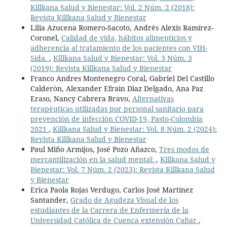
Killkana Salud y Bienestar: Vol. 2 Núm. 2 (2018):
Revista Killkana Salud y Bienestar
Lilia Azucena Romero-Sacoto, Andrés Alexis Ramírez-
Coronel,
Calidad de vida, hábitos alimenticios y
adherencia al tratamiento de los pacientes con VIH-
Sida.
,
Killkana Salud y Bienestar: Vol. 3 Núm. 3
(2019): Revista Killkana Salud y Bienestar
Franco Andres Montenegro Coral, Gabriel Del Castillo
Calderòn, Alexander Efraìn Diaz Delgado, Ana Paz
Eraso, Nancy Cabrera Bravo,
Alternativas
terapèuticas utilizadas por personal sanitario para
prevenciòn de infecciòn COVID-19, Pasto-Colombia
2021
,
Killkana Salud y Bienestar: Vol. 8 Núm. 2 (2024):
Revista Killkana Salud y Bienestar
Paul Miño Armijos, José Pozo Añazco,
Tres modos de
mercantilización en la salud mental:
,
Killkana Salud y
Bienestar: Vol. 7 Núm. 2 (2023): Revista Killkana Salud
y Bienestar
Erica Paola Rojas Verdugo, Carlos José Martínez
Santander,
Grado de Agudeza Visual de los
estudiantes de la Carrera de Enfermería de la
Universidad Católica de Cuenca extensión Cañar
,